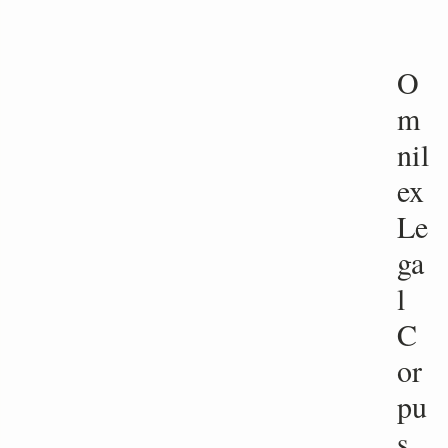
O
m
nil
ex
Le
ga
l
C
or
pu
s