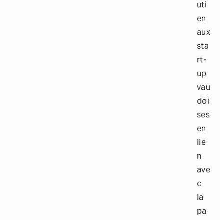
uti
en
aux
sta
rt-
up
vau
doi
ses
en
lie
n
ave
c
la
pa