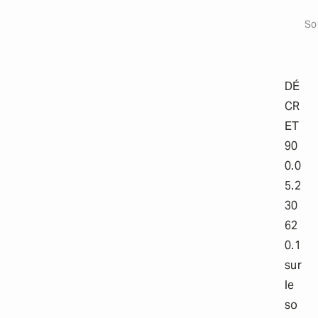
t
Ouvri
a
So
i
l
s
DÉ
CR
ET
90
0.0
5.2
30
62
0.1
sur
le
so