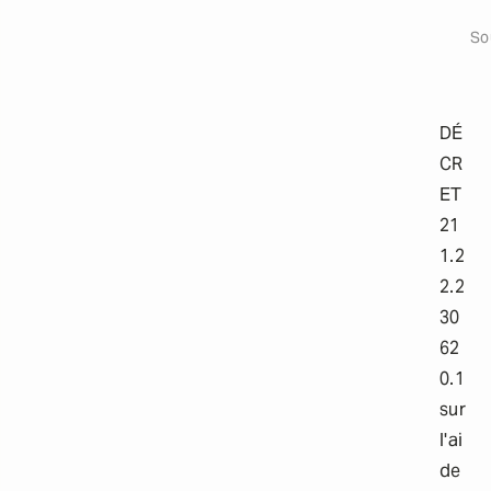
Ouvri
a
i
So
l
s
DÉ
CR
ET
21
1.2
2.2
30
62
0.1
sur
l'ai
de