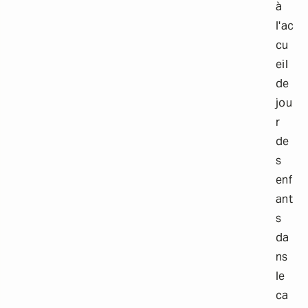
à
l'ac
cu
eil
de
jou
r
de
s
enf
ant
s
da
ns
le
ca