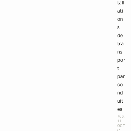
tall
ati
on
s
de
tra
ns
por
t
par
co
nd
uit
es
766.
11
OCT
C