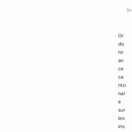
Ouvri
a
i
So
l
s
Or
do
nn
an
ce
ca
nto
nal
e
sur
les
ins