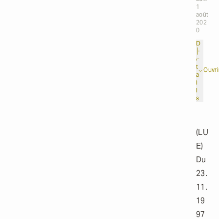
1
août
202
0
D
├
⌐
t
Ouvri
a
i
l
s
(LU
E)
Du
23.
11.
19
97