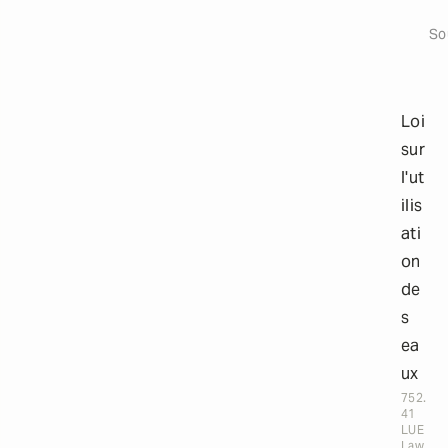
t
Ouvri
a
So
i
l
s
Loi
sur
l'ut
ilis
ati
on
de
s
ea
ux
752.
41
LUE
Law