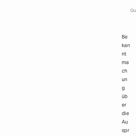
Origi
a
i
Qu
l
s
Be
kan
nt
ma
ch
un
g
üb
er
die
Au
spr