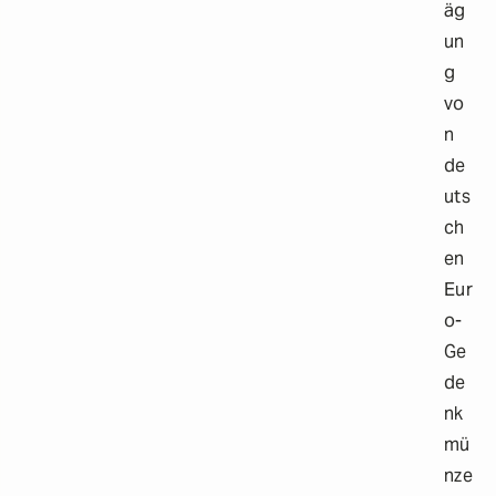
äg
un
g
vo
n
de
uts
ch
en
Eur
o-
Ge
de
nk
mü
nze