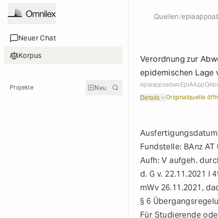
Originalquelle öff
Details
Quellen
/
epiaappoa
Neuer Chat
Neuer Chat
Korpus
Verordnung zur Abwe
Korpus
epidemischen Lage 
epiaappoabwv
EpiAAppOAb
Neu
Projekte
Originalquelle öff
Details
Ausfertigungsdatum
Fundstelle: BAnz AT
Aufh: V aufgeh. durc
d. G v. 22.11.2021 I 
mWv 26.11.2021, dadu
§ 6
Übergangsregel
Für Studierende ode