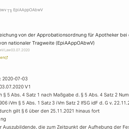
nen
bwv ┬╖ EpiAAppOAbwV
ichung von der Approbationsordnung für Apotheker bei 
von nationaler Tragweite (EpiAAppOAbwV)
wV
Law
03.07.2020
nen
: 2020-07-03
 03.07.2020 V1
h § 5 Abs. 4 Satz 1 nach Maßgabe d. § 5 Abs. 4 Satz 2 Num
4906 iVm § 5 Abs. 1 Satz 3 iVm Satz 2 IfSG idF d. G v. 22.11
rch gilt § 6 über den 25.11.2021 hinaus fort
ung
r Auszubildende, die zum Zeitpunkt der Aufhebung der Fe