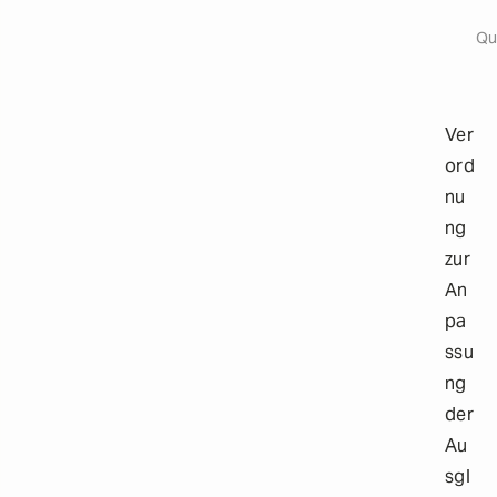
Origi
a
i
Qu
l
s
Ver
ord
nu
ng
zur
An
pa
ssu
ng
der
Au
sgl