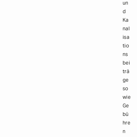
un
d
Ka
nal
isa
tio
ns
bei
trä
ge
so
wie
Ge
bü
hre
n