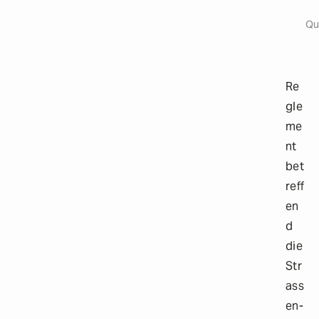
Origi
a
i
Qu
l
s
Re
gle
me
nt
bet
reff
en
d
die
Str
ass
en-