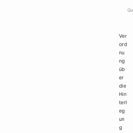
Origi
a
i
Qu
l
s
Ver
ord
nu
ng
üb
er
die
Hin
terl
eg
un
g