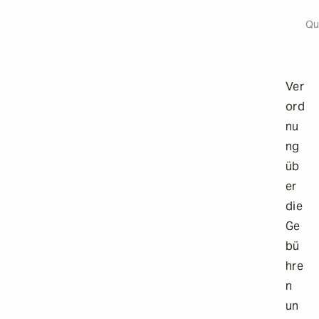
Origi
a
i
Qu
l
s
Ver
ord
nu
ng
üb
er
die
Ge
bü
hre
n
un