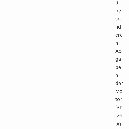
d
be
so
nd
ere
n
Ab
ga
be
n
der
Mo
tor
fah
rze
ug