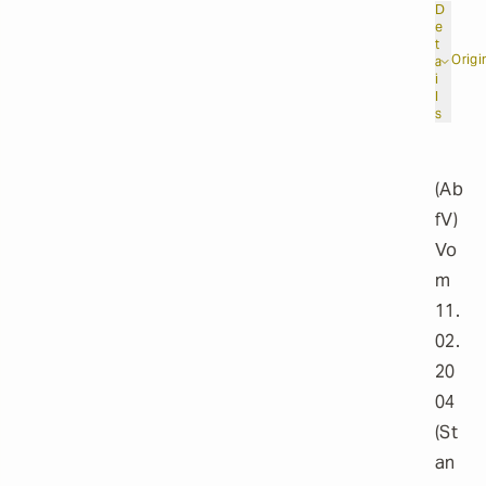
D
e
t
Origi
a
i
l
s
(Ab
fV)
Vo
m
11.
02.
20
04
(St
an