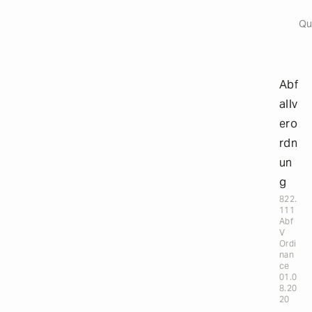
Origi
a
i
Qu
l
s
Abf
allv
ero
rdn
un
g
822.
111
Abf
V
Ordi
nan
ce
01.0
8.20
20