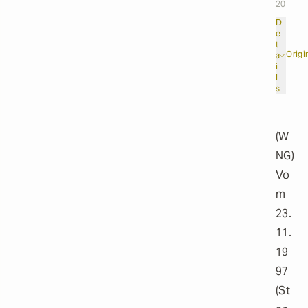
20
D
e
t
Origi
a
i
l
s
(W
NG)
Vo
m
23.
11.
19
97
(St