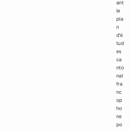
ant
le
pla
n
d'é
tud
es
ca
nto
nal
fra
nc
op
ho
ne
po