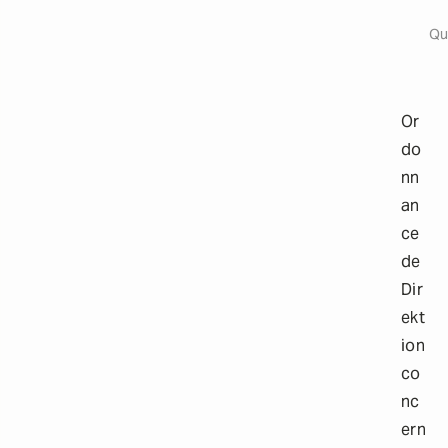
Origi
a
i
Qu
l
s
Or
do
nn
an
ce
de
Dir
ekt
ion
co
nc
ern