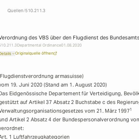
Originalquelle öffnen
Details
Quellen
/
510.211.3
Verordnung des VBS über den Flugdienst des Bundesamts
510.211.3
Departmental Ordinance
01.08.2020
Originalquelle öffnen
Details
(Flugdienstverordnung armasuisse)
vom 19. Juni 2020 (Stand am 1. August 2020)
Das Eidgenössische Departement für Verteidigung, Bevölk
gestützt auf Artikel 37 Absatz 2 Buchstabe c des Regieru
1
Verwaltungsorganisationsgesetzes vom 21. März 1997
und Artikel 2 Absatz 4 der Bundespersonalverordnung vom
verordnet:
Art. 1
Luftfahrzeugkategorien