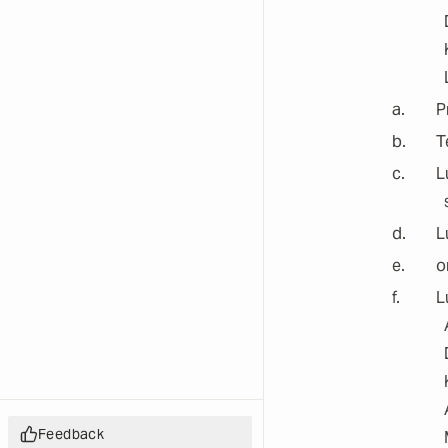
P
T
L
L
o
L
Feedback
Feedback