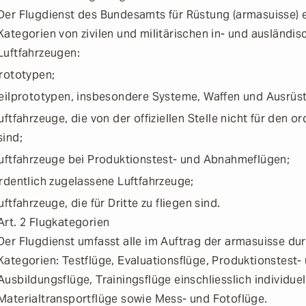
Der Flugdienst des Bundesamts für Rüstung (armasuisse) e
Kategorien von zivilen und militärischen in- und auslän
Luftfahrzeugen:
rototypen;
eilprototypen, insbesondere Systeme, Waffen und Ausrüs
uftfahrzeuge, die von der offiziellen Stelle nicht für den 
sind;
uftfahrzeuge bei Produktionstest- und Abnahmeflügen;
rdentlich zugelassene Luftfahrzeuge;
uftfahrzeuge, die für Dritte zu fliegen sind.
Art. 2
Flugkategorien
Der Flugdienst umfasst alle im Auftrag der armasuisse du
Kategorien: Testflüge, Evaluationsflüge, Produktionstest-
Ausbildungsflüge, Trainingsflüge einschliesslich individue
Materialtransportflüge sowie Mess- und Fotoflüge.